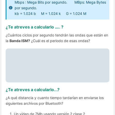
Mbps : Mega Bits por segundo. MBps: Mega Bytes
por segundo.
kb = 1.024 b M = 1.024 k G = 1.024 M
…
¿Te atreves a calcularlo
. ?
¿Cuántos ciclos por segundo tendrán las ondas que están en
la
Banda ISM?
¿Cuál es el periodo de esas ondas?
Solución
a) f = 2.4G
b) λ=c/f= 12.5cm o sea, las antenas tendrían que ser de esta
longitud. Hay muchos trucos para reducirla, una de ellas es la
forma de serpiente que puedes ver en el HC-06
¿Te atreves a calcularlo...?
¿A qué distancia y cuanto tiempo tardarían en enviarse los
siguientes archivos por Bluetooth?
Un vídeo de 7Mb usando versión 2 clase 2