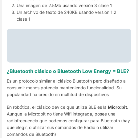
Una imagen de 2.5Mb usando versión 3 clase 1
Un archivo de texto de 240KB usando versión 1.2
clase 1
Solución
1) 7Mb / 3Mbs = 2.3 seg.
2) 2.5Mb / 24Mbs = 0.1 seg.
3) 240 kB 8b/B = 1.920 kb 1.920 kb / 1.024 = 1.875 Mb
1.875Mb / 1Mbs = 1.875 seg.
¿Bluetooth clásico o Bluetooth Low Energy = BLE
?
Es un protocolo similar al clásico Bluetooth pero diseñado a
consumir menos potencia manteniendo funcionalidad. Su
popularidad ha crecido en multitud de dispositivos
En robótica, el clásico device que utiliza BLE es la
Micro:bit
.
Aunque la Micro:bit no tiene Wifi integrada, posee una
radiofrecuencia que podemos configurar para Bluetooth (hay
que elegir, o utilizar sus comandos de Radio o utilizar
comandos de Bluetooth)