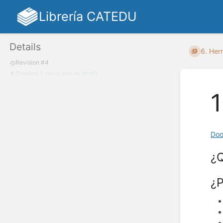
Librería CATEDU
Details
6. Her
Revision #4
Created
3 years ago
by
MarG
1
Doo
¿Q
¿P