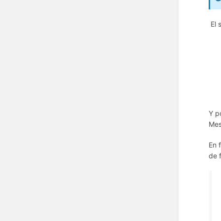
El 
Y p
Mes
En 
de 