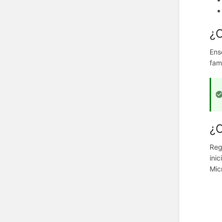
¿C
Ens
fam
¿
Reg
ini
Mic