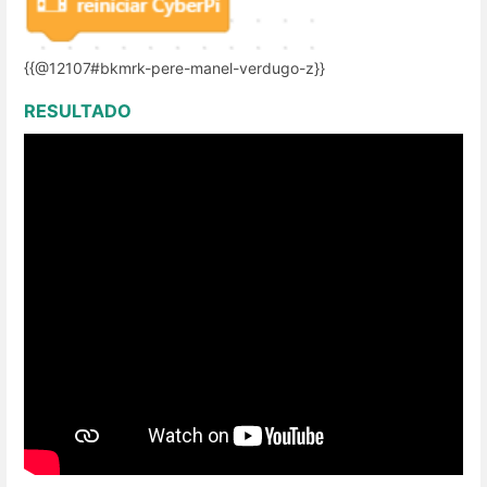
{{@12107#bkmrk-pere-manel-verdugo-z}}
RESULTADO