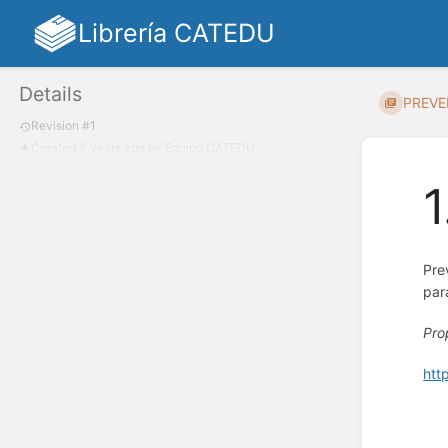
Librería CATEDU
Details
PREVE
Revision #1
Created
3 years ago
by
Equipo CATEDU
1
Pre
par
Pro
htt