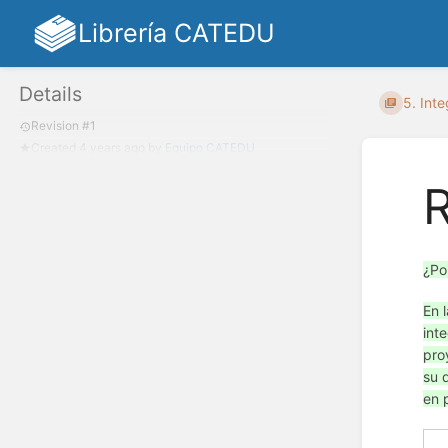
Librería CATEDU
Details
5. Inte
Revision #1
Created
4 years ago
by
Equipo CATEDU
R
¿Po
En 
int
pro
su 
en 