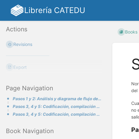
Librería CATEDU
Actions
Books
Revisions
S
Export
Nor
Page Navigation
del
Pasos 1 y 2: Análisis y diagrama de flujo del programa Hola mundo
Cua
Pasos 3, 4 y 5: Codificación, compilación y verificación del programa Hola mundo con PSeInt
no 
Pasos 3, 4 y 5: Codificación, compilación y verificación del programa Hola mundo con Scratch.
sal
Pa
Book Navigation