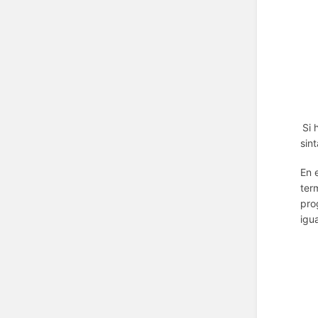
Si 
sin
En 
ter
pro
igu