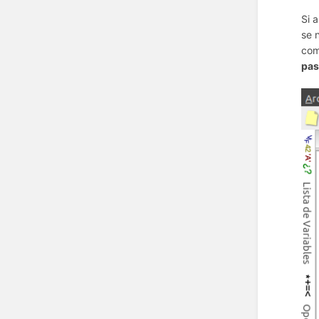
Si 
se 
com
pas