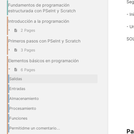
Seg
Fundamentos de programación
estructurada con PSeInt y Scratch
- In
Introducción a la programación
- U
2 Pages
SO
Primeros pasos con PSeInt y Scratch
3 Pages
Elementos básicos en programación
6 Pages
Salidas
Entradas
Almacenamiento
Procesamiento
Funciones
Permitidme un comentario...
Pa