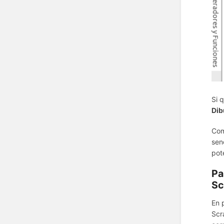
Si 
Dib
Com
sen
pot
Pa
Sc
En 
Scr