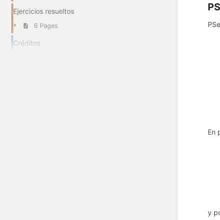
PS
Ejercicios resueltos
PSe
6 Pages
Créditos
En 
y p