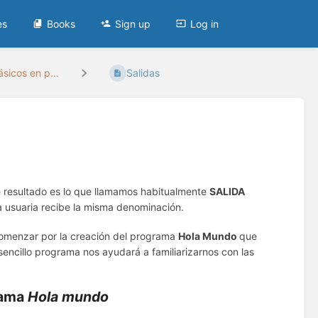
es
Books
Sign up
Log in
sicos en p...
Salidas
resultado es lo que llamamos habitualmente
SALIDA
a usuaria recibe la misma denominación.
comenzar por la creación del programa
Hola Mundo
que
encillo programa nos ayudará a familiarizarnos con las
grama
Hola mundo