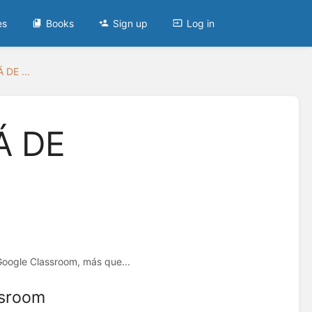
es
Books
Sign up
Log in
DE ...
Á DE
Google Classroom, más que...
ssroom