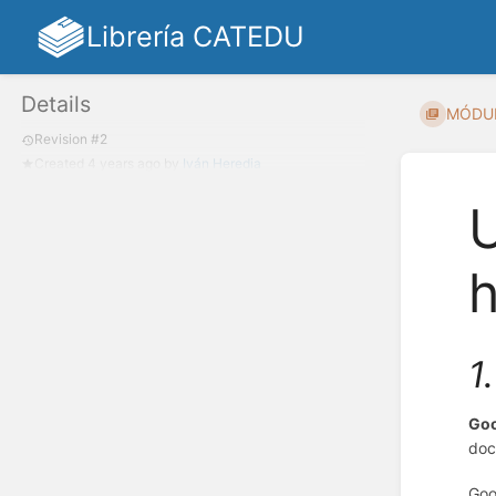
Librería CATEDU
Details
MÓDULO
Revision #2
Created
4 years ago
by
Iván Heredia
U
h
1
Goo
doc
Goo