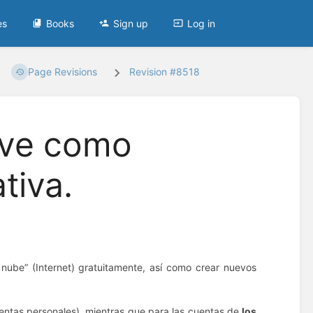
es
Books
Sign up
Log in
Page Revisions
Revision #8518
ive como
tiva.
nube” (Internet) gratuitamente, así como crear nuevos
uentas personales), mientras que para las cuentas de
los