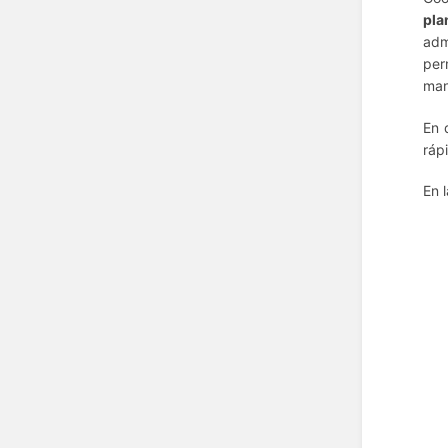
pla
adm
per
man
En 
ráp
En 