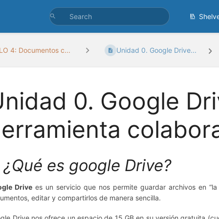
Shelv
 4: Documentos c...
Unidad 0. Google Drive...
nidad 0. Google Dr
erramienta colabora
. ¿Qué es google Drive?
gle Drive
es un servicio que nos permite guardar archivos en “la 
umentos, editar y compartirlos de manera sencilla.
gle Drive nos ofrece un espacio de 15 GB en su versión gratuita (c