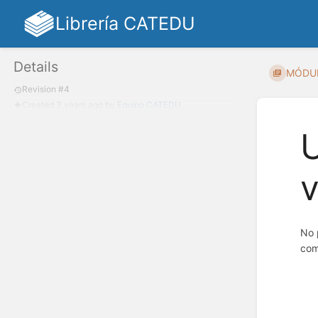
Librería CATEDU
Details
MÓDULO
Revision #4
Created
3 years ago
by
Equipo CATEDU
U
v
No 
com