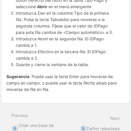
botón derecho del ratón en la tabla
Tipo Pago
y
seleccione
Abrir
en el menú emergente.
Introduzca
Dan
en la columna Tipo de la primera
fila. Pulse la tecla
Tabulador
para moverse a la
segunda columna. Fíjese que el valor de
IDPago
para esta fila cambia de <Campo automático> a 0.
Introduzca
Kevin
en la segunda fila. El
IDPago
cambia a 1.
Introduzca
Efectivo
en la tercera fila. El
IDPago
cambia a 2.
Guarde y cierre la ventana de la tabla.
Sugerencia
: Puede usar la tecla
Enter
para moverse de
campo en campo, o puede usar la tecla
flecha abajo
para
moverse de fila en fila.
Enter
section
select
Previous
mode
Next
Crear una base de
Definir relaciones