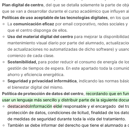
Plan digital de centro
, del que se detalla solamente la parte de obj
que se van a desarrollar durante el curso académico que influyen a
Políticas de uso aceptable de las tecnologías digitales
, en los qu
La
comunicación eficaz
por email corporativo, redes sociales y
que el centro disponga de ellos.
Uso del material digital del centro
para mejorar la disponibilida
mantenimiento visual diario por parte del alumnado, actualizaci
de actualizaciones no automatizadas de dicho software) y usando
comienzo de cada clase.
Sostenibilidad,
para poder reducir el consumo de energía de l
gestión de tiempos de espera. En este apartado toda la comuni
ahorro y eficiencia energética.
Seguridad y privacidad informática
, indicando las normas bási
el bienestar digital del mismo.
Política de protección de datos del centro
,
recordando que en fun
usar un lenguaje más sencillo y distribuir parte de la siguiente doc
destacando
Información
el
del
responsable y el encargado del tra
protección de datos, condiciones de licitud, finalidad de los da
de medidas de seguridad durante toda la vida del tratamiento.
También se debe informar del derecho que tiene el alumnado a c