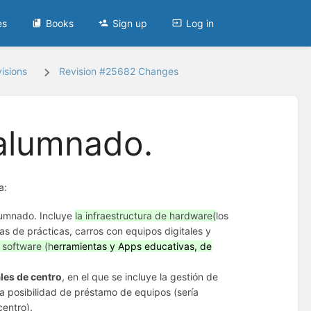
es
Books
Sign up
Log in
isions
Revision #25682 Changes
 alumnado.
a:
lumnado. Incluye
la infraestructura de hardware(
los
las de prácticas, carros con equipos digitales y
 software (h
erramientas y Apps educativas, de
ales de centro
, en el que se incluye la gestión de
la posibilidad de préstamo de equipos (sería
centro).