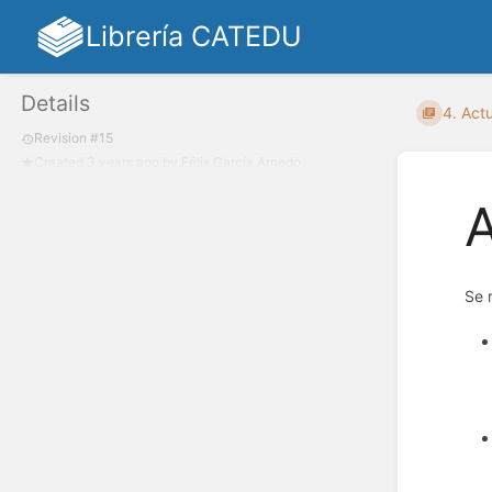
Librería CATEDU
Details
4. Act
Revision #15
Created
3 years ago
by
Félix García Arnedo
A
Se 