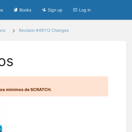
es
Books
Sign up
Log in
ons
Revision #49112 Changes
os
idos mínimos de SCRATCH.