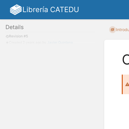
Librería CATEDU
Details
Introd
Revision #5
Created
2 years ago
by
Javier Quintana
O