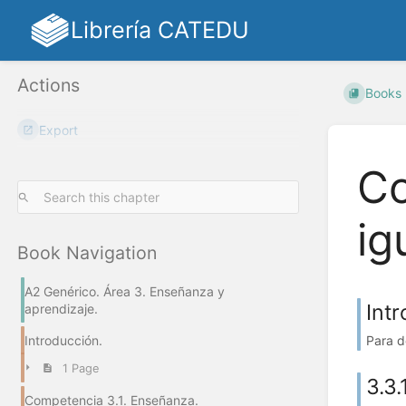
Librería CATEDU
Actions
Books
Export
Co
ig
Book Navigation
A2 Genérico. Área 3. Enseñanza y
Int
aprendizaje.
Para d
Introducción.
1 Page
3.3.
Competencia 3.1. Enseñanza.