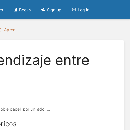
es
Books
Sign up
Log in
. Apren...
ndizaje entre
le papel: por un lado, ...
óricos