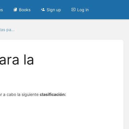
es
Books
Sign up
Log in
tas pa...
ara la
ar a cabo la siguiente
clasificación: