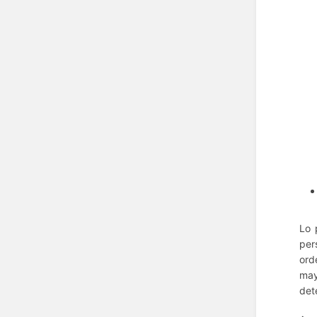
Lo 
per
ord
may
det