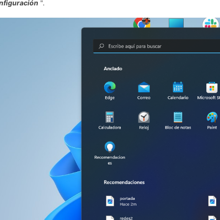
nfiguración
".