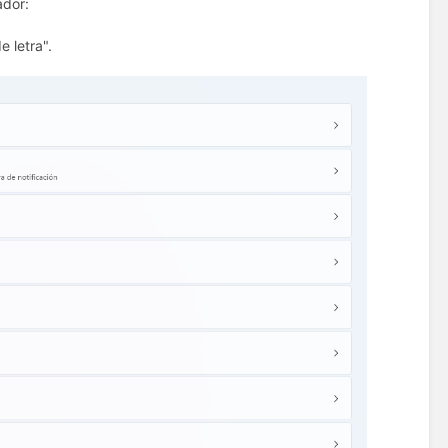
ador:
 letra".