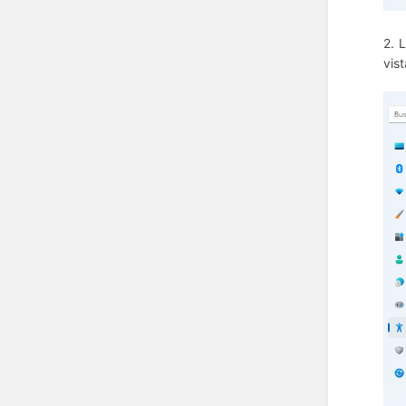
2. 
vis