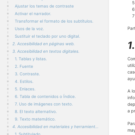
Ajustar los temas de contraste
Activar el narrador.
Transformar el formato de los subtítulos.
Par
Usos de la voz.
Sustituir el teclado por uno digital.
1
2. Accesibilidad en páginas web.
3. Accesibilidad en textos digitales.
Com
1. Tablas y listas.
uti
2. Fuente
cas
3. Contraste.
ayu
4. Estilos.
5. Enlaces.
A l
6. Tabla de contenidos o Índice.
inf
dep
7. Uso de imágenes con texto.
a p
8. El texto alternativo.
9. Texto matemático.
Par
4. Accesibilidad en materiales y herramientas multimedia.
may
1. Subtitulado.