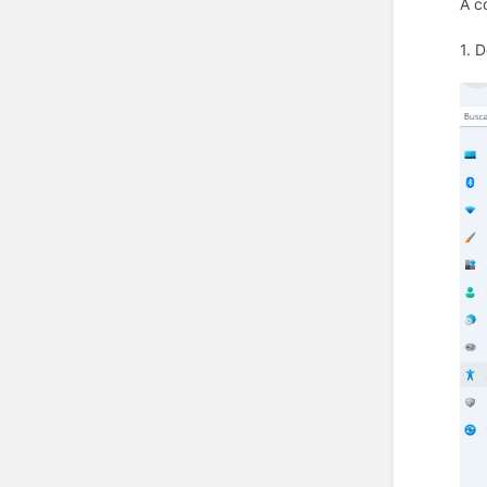
A c
1. 