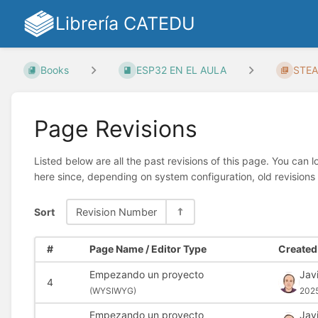
Librería CATEDU
Books
ESP32 EN EL AULA
STE
Page Revisions
Listed below are all the past revisions of this page. You can 
here since, depending on system configuration, old revisions
Sort
Revision Number
#
Page Name / Editor Type
Created 
Empezando un proyecto
Jav
4
(
WYSIWYG)
202
Empezando un proyecto
Jav