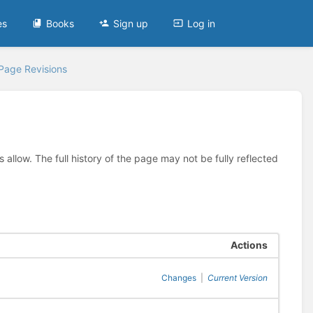
es
Books
Sign up
Log in
Page Revisions
allow. The full history of the page may not be fully reflected
Actions
Changes
|
Current Version