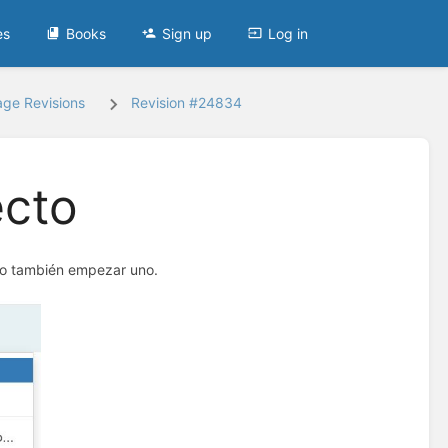
es
Books
Sign up
Log in
age Revisions
Revision #24834
cto
mo también empezar uno.