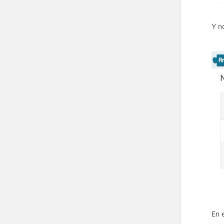
Y n
En 