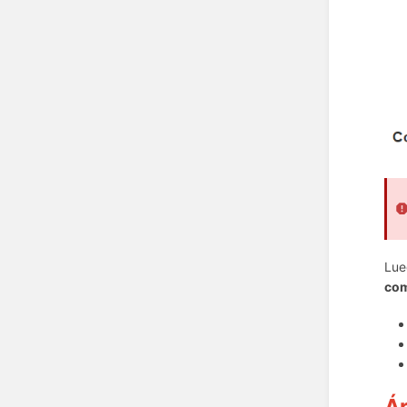
Lue
co
Ár