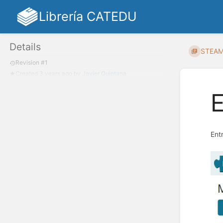
Librería CATEDU
Details
STEA
Revision #1
Created
3 years ago
by
Javier Quintana
Ent