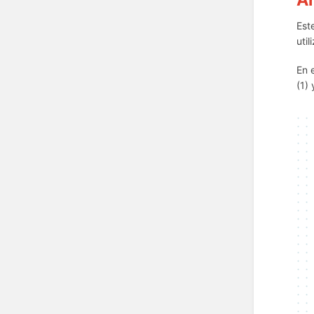
Est
uti
En 
(1)