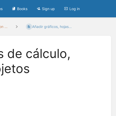
es
Books
Sign up
Log in
n ...
Añadir gráficos, hojas...
s de cálculo,
jetos