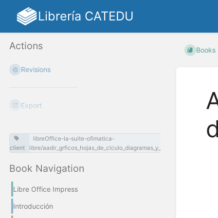
Librería CATEDU
Actions
Books
Revisions
A
Export
d
libreOffice-la-suite-ofimatica-
client
libre/aadir_grficos_hojas_de_clculo_diagramas_y_otros_objetos.md
Book Navigation
Enter
section
Libre Office Impress
select
mode
Introducción