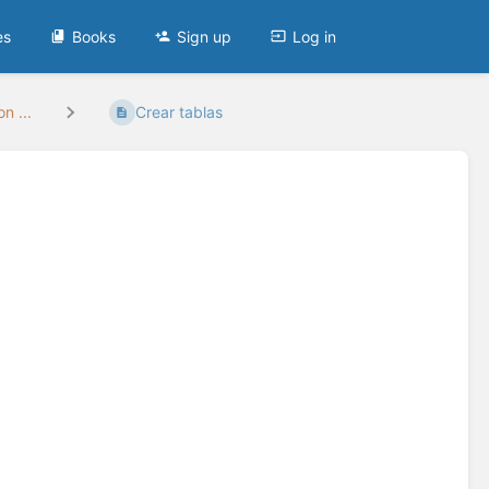
es
Books
Sign up
Log in
n ...
Crear tablas