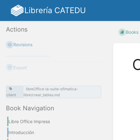
Librería CATEDU
Actions
Books
Revisions
C
Export
libreOffice-la-suite-ofimatica-
client
libre/crear_tablas.md
Enter
section
Book Navigation
select
mode
Libre Office Impress
Introducción