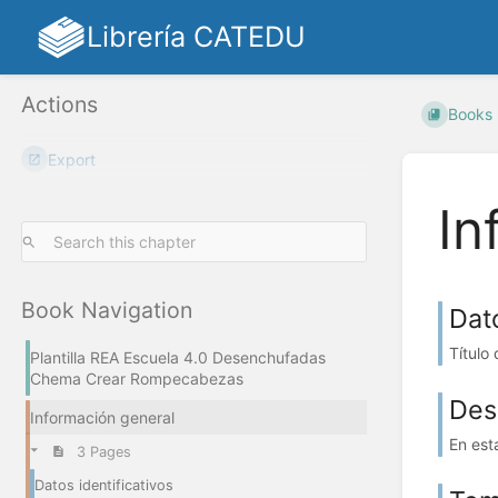
Librería CATEDU
Actions
Books
Export
In
Book Navigation
Dato
Título
Plantilla REA Escuela 4.0 Desenchufadas
Chema Crear Rompecabezas
Desc
Información general
En est
3 Pages
Datos identificativos