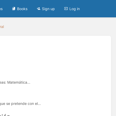
es
Books
Sign up
Log in
ral
eas: Matemática...
que se pretende con el...