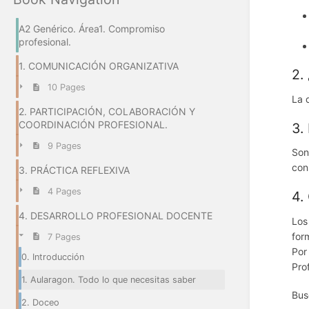
A2 Genérico. Área1. Compromiso
profesional.
1. COMUNICACIÓN ORGANIZATIVA
2.
10 Pages
La 
2. PARTICIPACIÓN, COLABORACIÓN Y
COORDINACIÓN PROFESIONAL.
3.
9 Pages
Son
con
3. PRÁCTICA REFLEXIVA
4 Pages
4.
4. DESARROLLO PROFESIONAL DOCENTE
Los
for
7 Pages
Por
0. Introducción
Pro
1. Aularagon. Todo lo que necesitas saber
Bus
2. Doceo