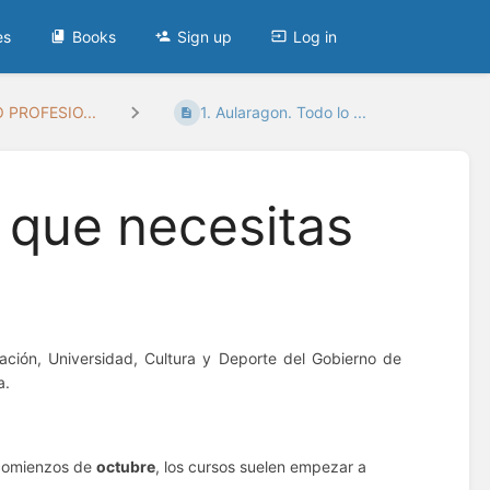
es
Books
Sign up
Log in
 PROFESIO...
1. Aularagon. Todo lo ...
o que necesitas
ción, Universidad, Cultura y Deporte del Gobierno de
a.
a comienzos de
octubre
, los cursos suelen empezar a