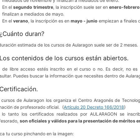
mediados de noviembre y finalizan a mediados de enero.
En el
segundo trimestre
, la inscripción suele ser en
enero-febrero
finalizan a mediados de mayo.
En el
verano
, la inscripción es en
mayo - junio
empiezan a finales d
 ¿Cuánto duran?
duración estimada de los cursos de Aularagon suele ser de 2 meses.
 Los contenidos de los cursos están abiertos.
 de libre acceso estés inscrito en el curso o no. Es decir, no es n
sultar. Puedes buscar la información que necesites dentro de Aular
 Certificación.
 cursos de Aularagon los organiza el Centro Aragonés de Tecnolog
mación de profesorado oficial. (
Artículo 20 Decreto 166/2018
)
 lo tanto los certificados realizados por AULARAGON se inscri
fesorado,
son oficiales y válidos para la presentación de méritos 
ca tu curso pinchando en la imagen: