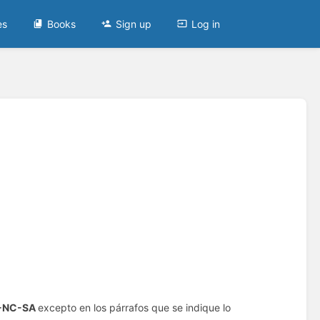
es
Books
Sign up
Log in
-NC-SA
excepto en los párrafos que se indique lo