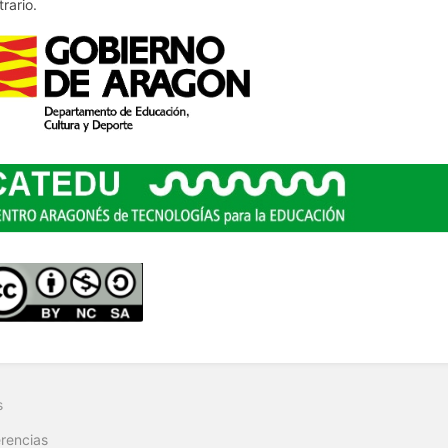
trario.
s
rencias