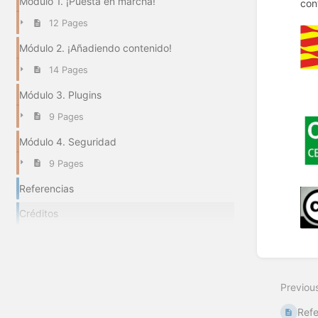
Módulo 1. ¡Puesta en marcha!
con
12 Pages
Módulo 2. ¡Añadiendo contenido!
14 Pages
Módulo 3. Plugins
9 Pages
Módulo 4. Seguridad
9 Pages
Referencias
Créditos
Enter
section
select
Previou
mode
Refe