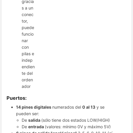
gracia
s a un
conec
tor,
puede
funcio
nar
con
pilas e
indep
endien
te del
orden
ador
Puertos:
14 pines digitales
numerados del
0 al 13
y se
pueden ser:
De
salida
(sólo tiene dos estados LOW/HIGH)
De
entrada
(valores: mínimo 0V y máximo 5V)