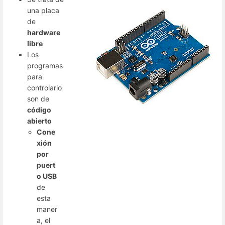
una placa
de
hardware
libre
Los
programas
para
controlarlo
son de
código
abierto
Cone
xión
por
puert
o USB
de
esta
maner
a, el