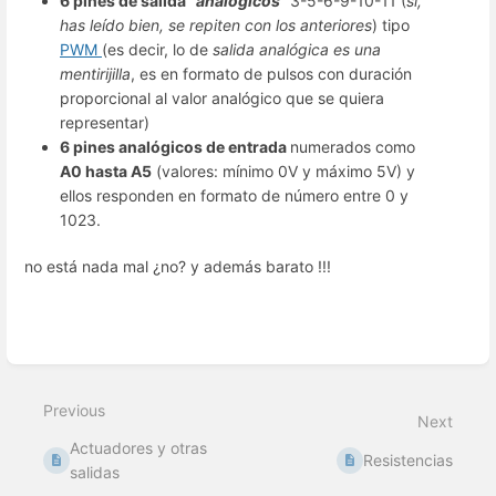
6 pines de salida "
analógicos
"
3-5-6-9-10-11 (
sí,
has leído bien, se repiten con los anteriores
) tipo
PWM
(es decir, lo de
salida analógica es una
mentirijilla
, es en formato de pulsos con duración
proporcional al valor analógico que se quiera
representar)
6 pines analógicos de entrada
numerados como
A0 hasta A5
(valores: mínimo 0V y máximo 5V) y
ellos responden en formato de número entre 0 y
1023.
no está nada mal ¿no? y además barato !!!
Enter
section
select
Previous
mode
Next
Actuadores y otras
Resistencias
salidas