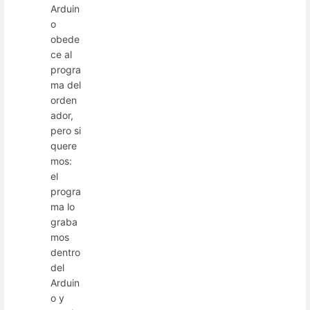
Arduin
o
obede
ce al
progra
ma del
orden
ador,
pero si
quere
mos:
el
progra
ma lo
graba
mos
dentro
del
Arduin
o y