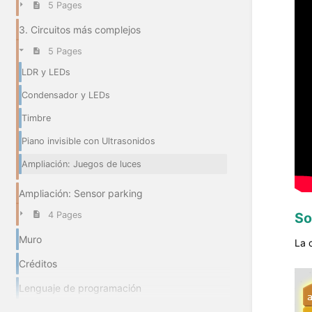
5 Pages
3. Circuitos más complejos
5 Pages
LDR y LEDs
Condensador y LEDs
Timbre
Piano invisible con Ultrasonidos
Ampliación: Juegos de luces
Ampliación: Sensor parking
So
4 Pages
Muro
La 
Créditos
Lenguaje de programación