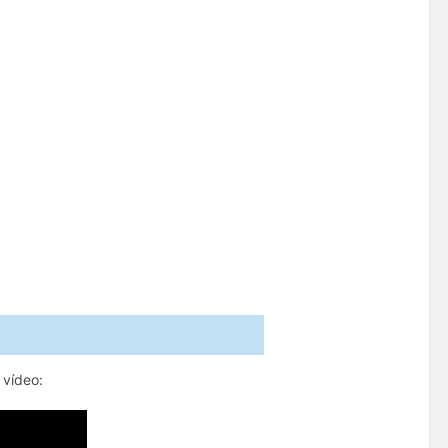
es - 1
 vídeo: