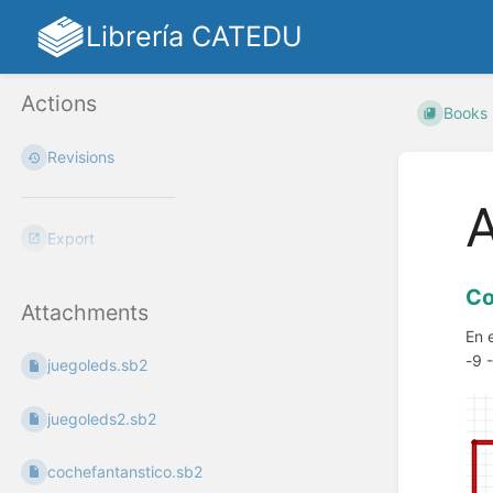
Librería CATEDU
Actions
Books
Revisions
A
Export
Co
Attachments
En 
-9 
juegoleds.sb2
juegoleds2.sb2
cochefantanstico.sb2