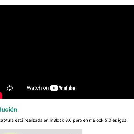
lución
captura está realizada en mBlock 3.0 pero en mBlock 5.0 es igual