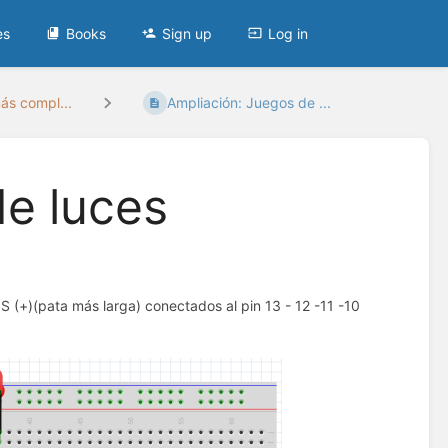
es
Books
Sign up
Log in
más compl...
Ampliación: Juegos de ...
de luces
 (+)(pata más larga) conectados al pin 13 - 12 -11 -10