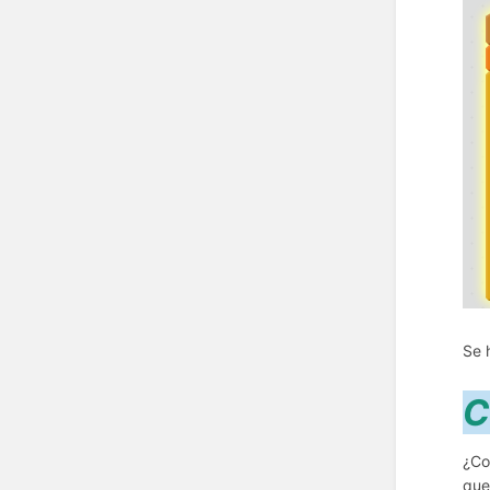
Se 
¿Co
que