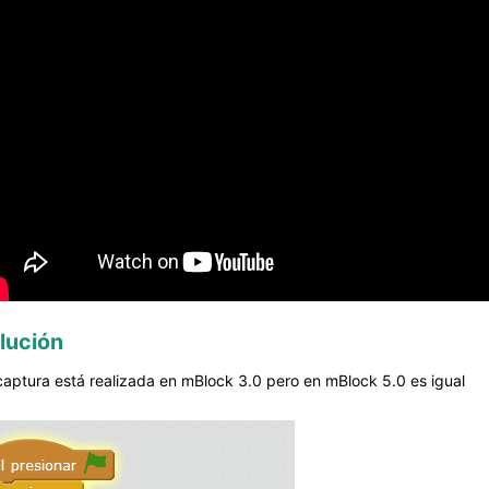
lución
captura está realizada en mBlock 3.0 pero en mBlock 5.0 es igual