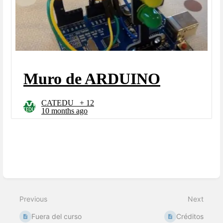
Enter
section
select
mode
Previous
Next
Fuera del curso
Créditos