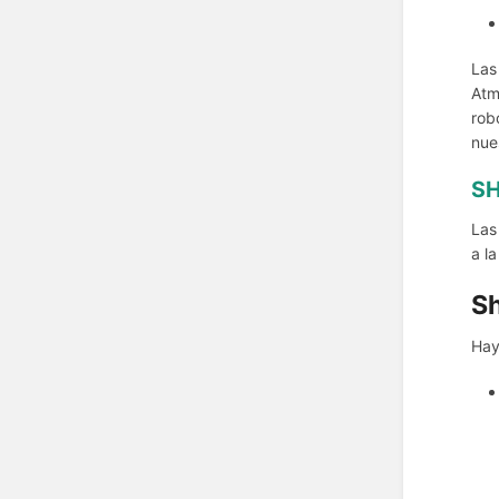
Las
Atm
rob
nue
SH
Las
a l
Sh
Hay