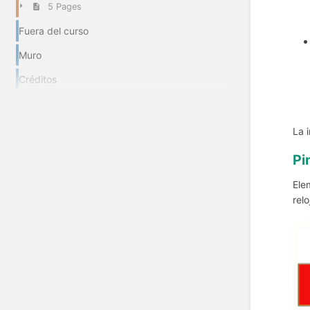
5 Pages
Fuera del curso
Muro
Créditos
La 
Pi
Ele
rel