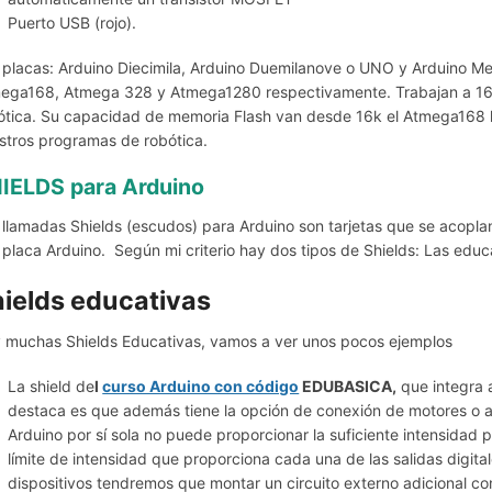
Puerto USB (rojo).
 placas: Arduino Diecimila, Arduino Duemilanove o UNO y Arduino M
ega168, Atmega 328 y Atmega1280 respectivamente. Trabajan a 16M
ótica. Su capacidad de memoria Flash van desde 16k el Atmega168 
stros programas de robótica.
IELDS para Arduino
 llamadas Shields (escudos) para Arduino son tarjetas que se acopla
a placa Arduino. Según mi criterio hay dos tipos de Shields: Las educ
ields educativas
 muchas Shields Educativas, vamos a ver unos pocos ejemplos
La shield de
l
curso Arduino con código
EDUBASICA,
que integra 
destaca es que además tiene la opción de conexión de motores o a
Arduino por sí sola no puede proporcionar la suficiente intensidad p
límite de intensidad que proporciona cada una de las salidas digit
dispositivos tendremos que montar un circuito externo adicional con