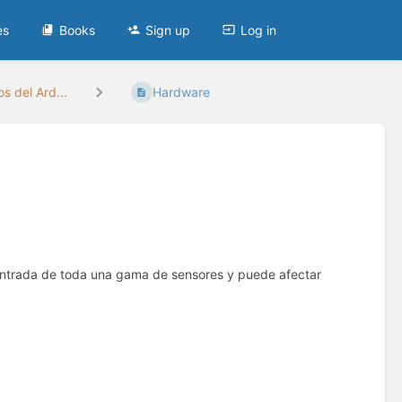
es
Books
Sign up
Log in
s del Ard...
Hardware
 entrada de toda una gama de sensores y puede afectar