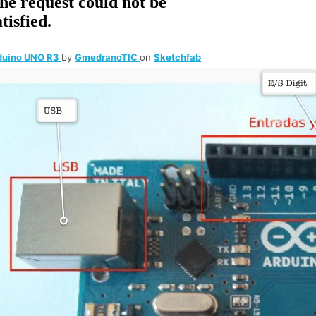
duino UNO R3
by
GmedranoTIC
on
Sketchfab