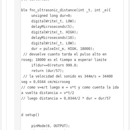
double fnc_ultrasonic_distance(int _t, int _e){

	unsigned long dur=0;

	digitalWrite(_t, LOW);

	delayMicroseconds(5);

	digitalWrite(_t, HIGH);

	delayMicroseconds(10);

	digitalWrite(_t, LOW);

	dur = pulseIn(_e, HIGH, 18000);  

    // devuelve cuanto tarda el pulso alto en 
microseg; 18000 es el tiempo a esperar limite

	if(dur==0)return 999.0;

	return (dur/57);

    // la velocidad del sonido es 344m/s = 34400 
cm/seg = 0,0344 cm/microseg

   // como v=e/t luego e = v*t y como cuenta la ida 
y la vuelta distancia = v*t/2

   // luego distancia = 0,0344/2 * dur = dur/57 

}

void setup()

{

  	pinMode(6, OUTPUT);
