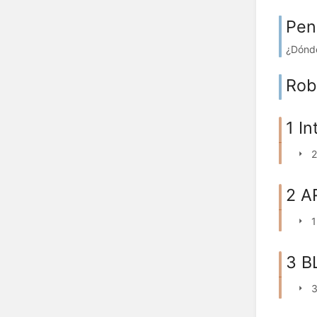
Pen
¿Dónde
Rob
1 I
2
2 A
1
3 B
3