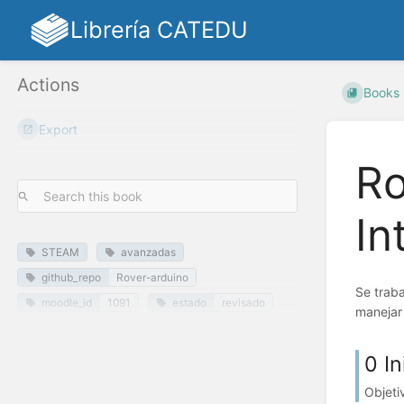
Librería CATEDU
Actions
Books
Export
Ro
In
STEAM
avanzadas
github_repo
Rover-arduino
Se traba
moodle_id
1091
estado
revisado
manejar 
0 In
Objeti