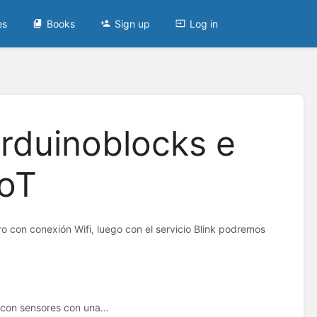
es
Books
Sign up
Log in
rduinoblocks e
IoT
 con conexión Wifi, luego con el servicio Blink podremos
 con sensores con una...