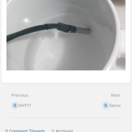
Enter
section
select
Previous
Next
mode
DHT11
Servo
0 Comment Threads
0 Archived