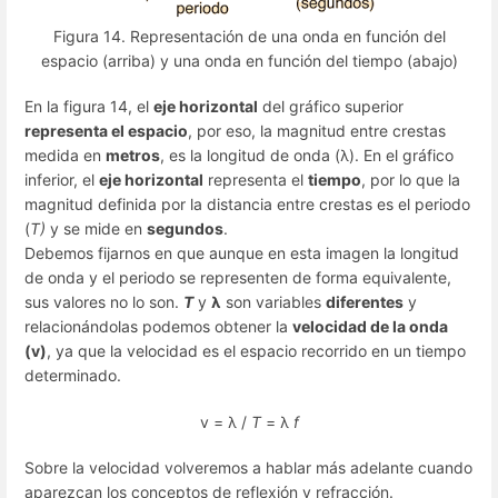
Figura 14. Representación de una onda en función del
espacio (arriba) y una onda en función del tiempo (abajo)
En la figura 14, el
eje horizontal
del gráfico superior
representa el espacio
, por eso, la magnitud entre crestas
medida en
metros
, es la longitud de onda (λ). En el gráfico
inferior, el
eje horizontal
representa el
tiempo
, por lo que la
magnitud definida por la distancia entre crestas es el periodo
(
T)
y se mide en
segundos
.
Debemos fijarnos en que aunque en esta imagen la longitud
de onda y el periodo se representen de forma equivalente,
sus valores no lo son.
T
y
λ
son variables
diferentes
y
relacionándolas podemos obtener la
velocidad de la onda
(v)
, ya que la velocidad es el espacio recorrido en un tiempo
determinado.
v = λ /
T
= λ
f
Sobre la velocidad volveremos a hablar más adelante cuando
aparezcan los conceptos de reflexión y refracción.