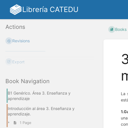
Librería CATEDU
Actions
Books
Revisions
3
Export
m
Book Navigation
B1 Genérico. Área 3. Enseñanza y
La 
aprendizaje
est
Introducción al área 3. Enseñanza y
1.G
aprendizaje.
una
1 Page
com