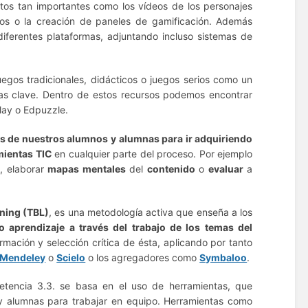
tos tan importantes como los vídeos de los personajes
tos o la creación de paneles de gamificación. Además
ferentes plataformas, adjuntando incluso sistemas de
uegos tradicionales, didácticos o juegos serios como un
ias clave. Dentro de estos recursos podemos encontrar
lay o Edpuzzle.
es de nuestros alumnos y alumnas para ir adquiriendo
mientas TIC
en cualquier parte del proceso. Por ejemplo
, elaborar
mapas mentales
del
contenido
o
evaluar
a
ning (TBL)
, es una metodología activa que enseña a los
o aprendizaje a través del trabajo de los temas del
rmación y selección crítica de ésta, aplicando por tanto
Mendeley
o
Scielo
o los agregadores como
Symbaloo
.
etencia 3.3. se basa en el uso de herramientas, que
s y alumnas para trabajar en equipo. Herramientas como