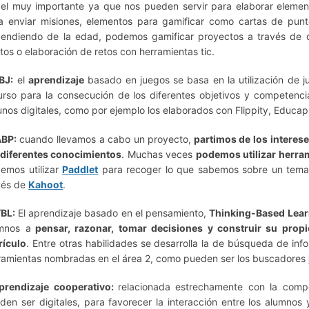
el muy importante ya que nos pueden servir para elaborar elemen
a enviar misiones, elementos para gamificar como cartas de pun
endiendo de la edad, podemos gamificar proyectos a través de di
tos o elaboración de retos con herramientas tic.
BJ:
el
aprendizaje
basado en juegos se basa en la utilización de j
urso para la consecución de los diferentes objetivos y competenc
unos digitales, como por ejemplo los elaborados con Flippity, Educap
ABP:
cuando llevamos a cabo un proyecto,
partimos de los interes
 diferentes conocimientos
. Muchas veces
podemos utilizar herra
emos utilizar
Paddlet
para recoger lo que sabemos sobre un tema
vés de
Kahoot
.
TBL:
El aprendizaje basado en el pensamiento,
Thinking-Based Lear
mnos a
pensar, razonar, tomar decisiones y construir su propi
rículo
. Entre otras habilidades se desarrolla la de búsqueda de info
ramientas nombradas en el área 2, como pueden ser los buscadores
prendizaje cooperativo:
relacionada estrechamente con la comp
den ser digitales, para favorecer la interacción entre los alumno