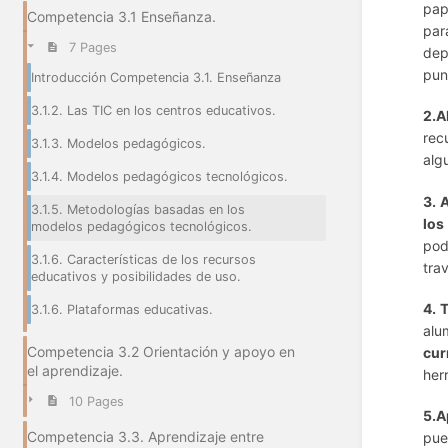
pap
Competencia 3.1 Enseñanza.
par
7 Pages
dep
pun
Introducción Competencia 3.1. Enseñanza
3.1.2. Las TIC en los centros educativos.
2.A
rec
3.1.3. Modelos pedagógicos.
alg
3.1.4. Modelos pedagógicos tecnológicos.
3. 
3.1.5. Metodologías basadas en los
los
modelos pedagógicos tecnológicos.
pod
3.1.6. Características de los recursos
tra
educativos y posibilidades de uso.
4. 
3.1.6. Plataformas educativas.
alu
Competencia 3.2 Orientación y apoyo en
cur
el aprendizaje.
her
10 Pages
5.A
Competencia 3.3. Aprendizaje entre
pue