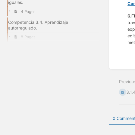
iguales.
Ca
4 Pages
6.F
Competencia 3.4. Aprendizaje
tra
autorregulado.
exp
edi
8 Pages
met
Enter
section
select
Previou
mode
3.1.
0 Comment