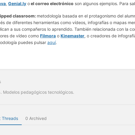
nva
,
Genial.ly
o
el correo electrónico
son algunos ejemplos. Para s
lipped classroom:
metodología basada en el protagonismo del alum
vés de diferentes herramientas como vídeos, infografías o mapas men
lican a sus compañeros lo aprendido. También relacionada con la c
tores de vídeo como
Filmora
o
Kinemaster
, o creadores de infogra
odología puedes pulsar
aquí
.
s
4. Modelos pedagógicos tecnológicos.
 Threads
0 Archived