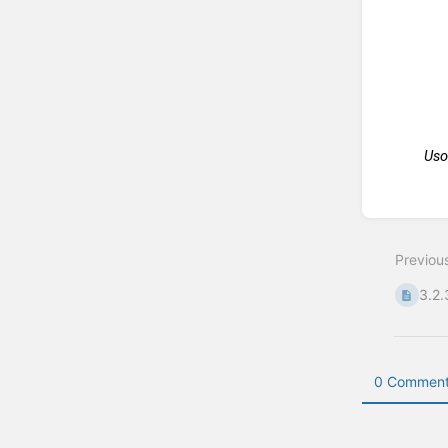
Uso
Enter
section
select
Previou
mode
3.2.
0 Comment