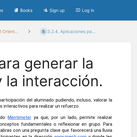
es
Books
Sign up
Log in
Orient...
3.2.4. Aplicaciones pa...
ara generar la
 la interacción.
rticipación del alumnado pudiendo, incluso, valorar la 
interactivos para realizar un refuerzo.
ado
Mentimeter
 ya que, por un lado, permite realizar 
 conceptos fundamentales o reflexionar en grupo. Para 
abras con una pregunta clave que favorecerá una lluvia 
icipantes en la dirección
www.menti.com
 y donde les 