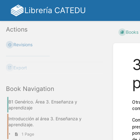
Librería CATEDU
Actions
Books
Revisions
3
Export
p
Book Navigation
B1 Genérico. Área 3. Enseñanza y
Otr
aprendizaje
com
Introducción al área 3. Enseñanza y
Com
aprendizaje.
pre
pon
1 Page
de 