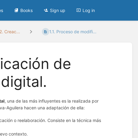
es
Books
Sign up
Log in
. Creac...
1.1. Proceso de modifi...
ficación de
igital.
tal
, una de las más influyentes es la realizada por
eiva-Aguilera hacen una adaptación de ella:
icación o reelaboración. Consiste en la técnica más
uevo contexto.