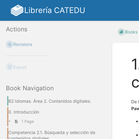
Librería CATEDU
Actions
Books
Revisions
1
Export
c
Book Navigation
B2 Idiomas. Área 2. Contenidos digitales.
De 
Pa
0. Introducción
1 Page
Competencia 2.1. Búsqueda y selección de
contenidos digitales.