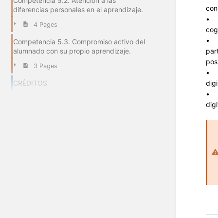
Competencia 5.2. Atención a las
con
diferencias personales en el aprendizaje.
• S
4 Pages
cog
• U
Competencia 5.3. Compromiso activo del
alumnado con su propio aprendizaje.
par
pos
3 Pages
• E
CRÉDITOS
dig
• H
dig