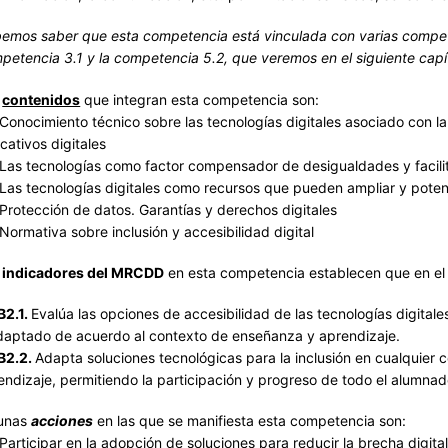
emos saber que esta competencia está vinculada con varias compete
petencia 3.1 y la competencia 5.2, que veremos en el siguiente capí
s
contenidos
que integran esta competencia son:
onocimiento técnico sobre las tecnologías digitales asociado con la 
cativos digitales
as tecnologías como factor compensador de desigualdades y facilita
as tecnologías digitales como recursos que pueden ampliar y potenc
rotección de datos. Garantías y derechos digitales
ormativa sobre inclusión y accesibilidad digital
s
indicadores del MRCDD
en esta competencia establecen que en el 
.B2.1.
Evalúa las opciones de accesibilidad de las tecnologías digitales
daptado de acuerdo al contexto de enseñanza y aprendizaje.
.B2.2.
Adapta soluciones tecnológicas para la inclusión en cualquier
endizaje, permitiendo la participación y progreso de todo el alumna
unas
acciones
en las que se manifiesta esta competencia son:
articipar en la adopción de soluciones para reducir la brecha digital