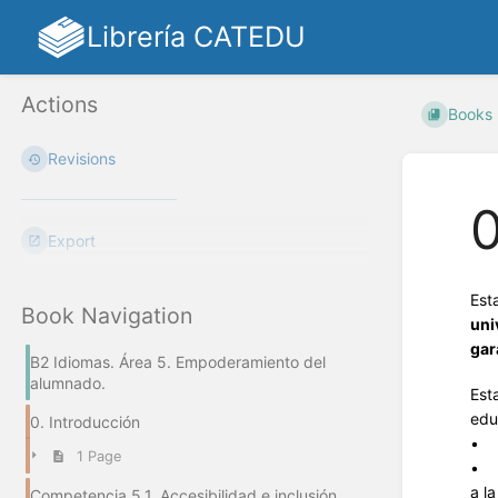
Librería CATEDU
Actions
Books
Revisions
0
Export
Est
Book Navigation
uni
gar
B2 Idiomas. Área 5. Empoderamiento del
alumnado.
Est
edu
0. Introducción
• L
1 Page
• L
a la
Competencia 5.1. Accesibilidad e inclusión