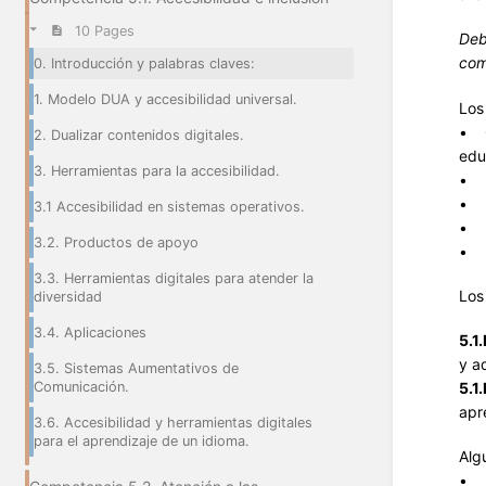
10 Pages
Deb
com
0. Introducción y palabras claves:
1. Modelo DUA y accesibilidad universal.
Lo
• C
2. Dualizar contenidos digitales.
edu
3. Herramientas para la accesibilidad.
• L
• L
3.1 Accesibilidad en sistemas operativos.
• P
3.2. Productos de apoyo
• N
3.3. Herramientas digitales para atender la
Lo
diversidad
3.4. Aplicaciones
5.1
y a
3.5. Sistemas Aumentativos de
Comunicación.
5.1
apr
3.6. Accesibilidad y herramientas digitales
para el aprendizaje de un idioma.
Alg
• P