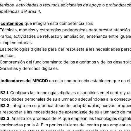
tenidos, actividades o recursos adicionales de apoyo o profundizaci
petencias del área 4.
s
contenidos
que integran esta competencia son:
écnicas, modelos y estrategias pedagógicas para prestar atención 
nerarios, actividades de refuerzo y ampliación, enseñanza entre iguale
a implementarlas.
as tecnologías digitales para dar respuesta a las necesidades pers
ecíficas.
omprensión del funcionamiento de los algoritmos y de los desarrollos
arantías y derechos digitales.
s
indicadores del MRCDD
en esta competencia establecen que en el 
.B2.1.
Configura las tecnologías digitales disponibles en el centro y u
 necesidades personales de su alumnado adecuándolas a la consecuci
.B2.2.
Integra en su práctica docente, adaptándolas, nuevas propue
a responder a las necesidades de aprendizaje de su alumnado de m
.B2.3.
Analiza los procesos de IA que emplean las tecnologías digita
porcionadas por la A. E. o por los titulares del centro para emplearla