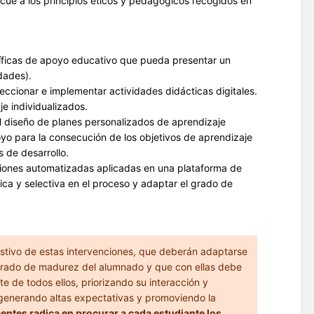
ecue a los principios éticos y pedagógicos recogidos en
cíficas de apoyo educativo que pueda presentar un
dades).
eleccionar e implementar actividades didácticas digitales.
je individualizados.
l diseño de planes personalizados de aprendizaje
yo para la consecución de los objetivos de aprendizaje
 de desarrollo.
iones automatizadas aplicadas en una plataforma de
tica y selectiva en el proceso y adaptar el grado de
ustivo de estas intervenciones, que deberán adaptarse
y grado de madurez del alumnado y que con ellas debe
e de todos ellos, priorizando su interacción y
, generando altas expectativas y promoviendo la
centes radica en procurar a cada estudiante los