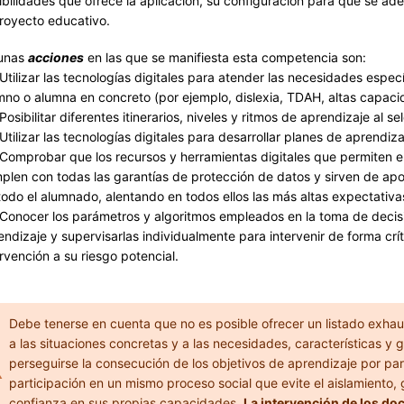
ibilidades que ofrece la aplicación, su configuración para que se ad
proyecto educativo.
unas
acciones
en las que se manifiesta esta competencia son:
tilizar las tecnologías digitales para atender las necesidades espe
mno o alumna en concreto (por ejemplo, dislexia, TDAH, altas capaci
osibilitar diferentes itinerarios, niveles y ritmos de aprendizaje al s
tilizar las tecnologías digitales para desarrollar planes de aprendiza
omprobar que los recursos y herramientas digitales que permiten e
plen con todas las garantías de protección de datos y sirven de apo
todo el alumnado, alentando en todos ellos las más altas expectativas
onocer los parámetros y algoritmos empleados en la toma de decis
endizaje y supervisarlas individualmente para intervenir de forma crí
ervención a su riesgo potencial.
Debe tenerse en cuenta que no es posible ofrecer un listado exha
a las situaciones concretas y a las necesidades, características 
perseguirse la consecución de los objetivos de aprendizaje por part
participación en un mismo proceso social que evite el aislamiento
confianza en sus propias capacidades.
La intervención de los do