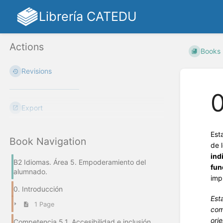
Librería CATEDU
Actions
Books
Revisions
0
Export
Est
Book Navigation
de 
ind
B2 Idiomas. Área 5. Empoderamiento del
fun
alumnado.
imp
0. Introducción
Est
1 Page
com
ori
Competencia 5.1. Accesibilidad e inclusión