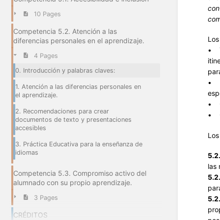
con
10 Pages
com
Competencia 5.2. Atención a las
Lo
diferencias personales en el aprendizaje.
• T
4 Pages
iti
0. Introducción y palabras claves:
par
• L
1. Atención a las diferencias personales en
esp
el aprendizaje.
• C
2. Recomendaciones para crear
• G
documentos de texto y presentaciones
accesibles
Lo
3. Práctica Educativa para la enseñanza de
idiomas
5.2
las
Competencia 5.3. Compromiso activo del
5.2
alumnado con su propio aprendizaje.
par
3 Pages
5.2
pro
CRÉDITOS