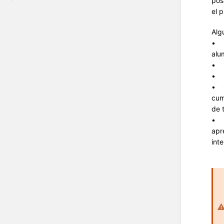
pos
el 
Alg
• U
alu
• P
• U
• C
cum
de 
• C
apr
int