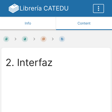
Librería CATEDU
Info
Content
2. Interfaz
Enter
section
select
mode