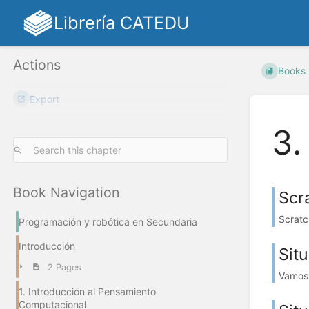
Librería CATEDU
Actions
Books
Export
3.
Book Navigation
Scr
Scratc
Programación y robótica en Secundaria
Introducción
Sit
2 Pages
Vamos 
1. Introducción al Pensamiento
Computacional