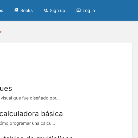
es
Books
Sign up
Log in
ón
ques
isual que fue diseñado por...
calculadora básica
cómo programar una calcu...