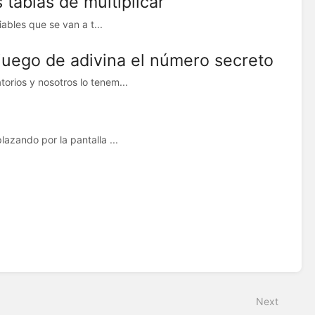
tablas de multiplicar
ables que se van a t...
juego de adivina el número secreto
rios y nosotros lo tenem...
azando por la pantalla ...
Next