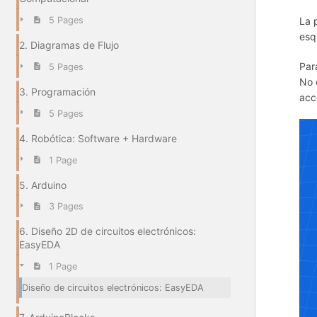
5 Pages
La 
esq
2. Diagramas de Flujo
Par
5 Pages
No 
3. Programación
acc
5 Pages
4. Robótica: Software + Hardware
1 Page
5. Arduino
3 Pages
6. Diseño 2D de circuitos electrónicos:
EasyEDA
1 Page
Diseño de circuitos electrónicos: EasyEDA