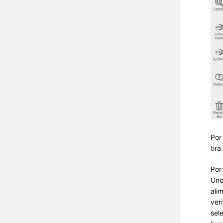
Por
tir
Por
Uno
ali
ver
sel