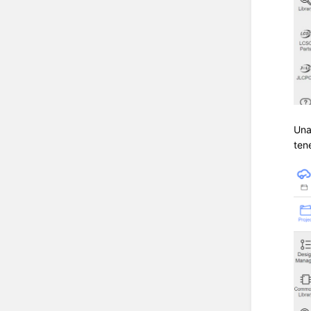
Una
ten