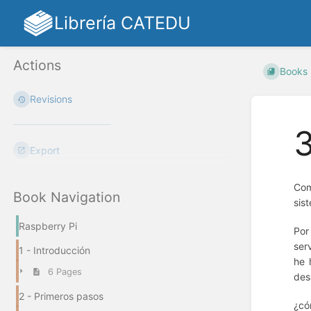
Librería CATEDU
Actions
Books
Revisions
3
Export
Com
Book Navigation
sis
Raspberry Pi
Por
ser
1 - Introducción
he 
6 Pages
des
2 - Primeros pasos
¿có