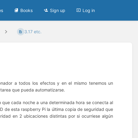
es
Books
Sign up
Log in
3.17 etc.
enador a todos los efectos y en el mismo tenemos un
 tarea que pueda automatizarse.
an que cada noche a una determinada hora se conecta al
SD de esta raspberry Pi la última copia de seguridad que
dad en 2 ubicaciones distintas por si ocurriese algún