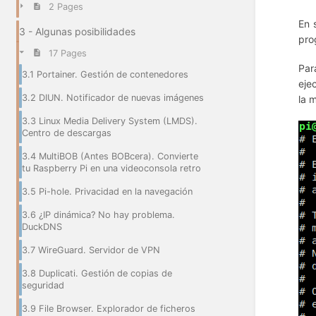
2 Pages
En 
3 - Algunas posibilidades
pro
17 Pages
Par
3.1 Portainer. Gestión de contenedores
eje
3.2 DIUN. Notificador de nuevas imágenes
la 
3.3 Linux Media Delivery System (LMDS).
Centro de descargas
3.4 MultiBOB (Antes BOBcera). Convierte
tu Raspberry Pi en una videoconsola retro
3.5 Pi-hole. Privacidad en la navegación
3.6 ¿IP dinámica? No hay problema.
DuckDNS
3.7 WireGuard. Servidor de VPN
3.8 Duplicati. Gestión de copias de
seguridad
3.9 File Browser. Explorador de ficheros