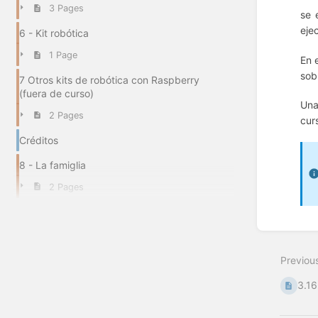
3 Pages
se 
eje
6 - Kit robótica
1 Page
En 
sob
7 Otros kits de robótica con Raspberry
(fuera de curso)
Una
2 Pages
curs
Créditos
8 - La famiglia
2 Pages
Enter
section
select
Previou
mode
3.16