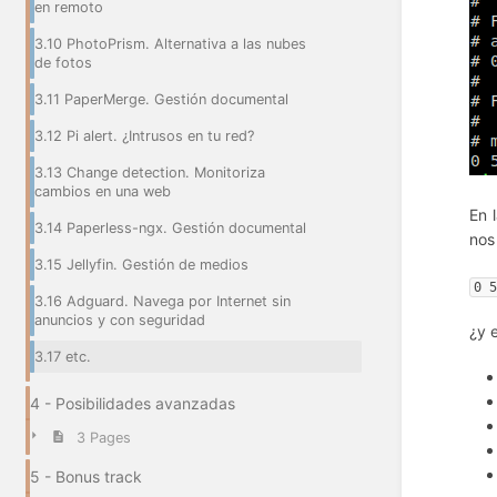
en remoto
3.10 PhotoPrism. Alternativa a las nubes
de fotos
3.11 PaperMerge. Gestión documental
3.12 Pi alert. ¿Intrusos en tu red?
3.13 Change detection. Monitoriza
cambios en una web
En 
3.14 Paperless-ngx. Gestión documental
nos
3.15 Jellyfin. Gestión de medios
0 
3.16 Adguard. Navega por Internet sin
anuncios y con seguridad
¿y 
3.17 etc.
4 - Posibilidades avanzadas
3 Pages
5 - Bonus track