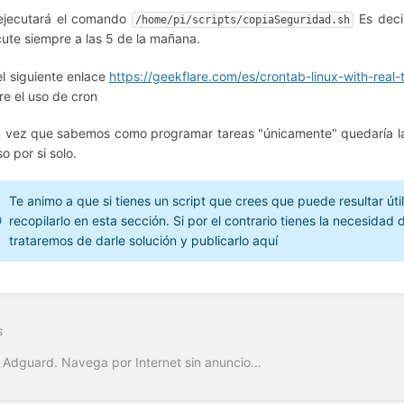
ejecutará el comando
Es deci
/home/pi/scripts/copiaSeguridad.sh
cute siempre a las 5 de la mañana.
el siguiente enlace
https://geekflare.com/es/crontab-linux-with-real
re el uso de cron
 vez que sabemos como programar tareas "únicamente" quedaría la c
o por si solo.
Te animo a que si tienes un script que crees que puede resultar útil
recopilarlo en esta sección. Si por el contrario tienes la necesida
trataremos de darle solución y publicarlo aquí
s
 Adguard. Navega por Internet sin anuncio...