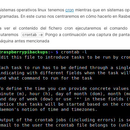
sistemas operativos linux tenemos
cron
mientras que en sistemas op
gramadas. En este curso nos centraremos en cómo hacerlo en Rasber
a ver el contenido del fichero cron ejecutaremos el comand
cutaremos
Pongo a continuación una captura de pantall
crontab -e
máquina antes mencionada