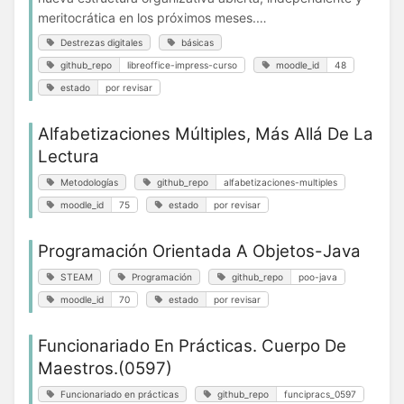
meritocrática en los próximos meses.…
Destrezas digitales
básicas
github_repo
libreoffice-impress-curso
moodle_id
48
estado
por revisar
Alfabetizaciones Múltiples, Más Allá De La
Lectura
Metodologías
github_repo
alfabetizaciones-multiples
moodle_id
75
estado
por revisar
Programación Orientada A Objetos-Java
STEAM
Programación
github_repo
poo-java
moodle_id
70
estado
por revisar
Funcionariado En Prácticas. Cuerpo De
Maestros.(0597)
Funcionariado en prácticas
github_repo
funcipracs_0597