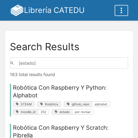
Librería CATEDU
Search Results
163 total results found
Robótica Con Raspberry Y Python:
Alphabot
STEAM
Robótica
github_repo
alphabot
moodle_id
252
estado
por revisar
Robótica Con Raspberry Y Scratch:
Pibrella