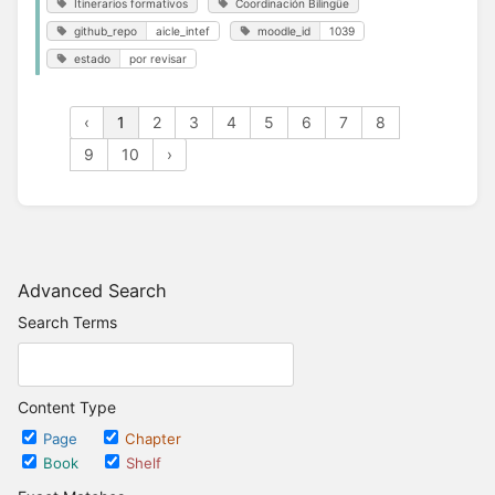
Itinerarios formativos
Coordinación Bilingüe
github_repo
aicle_intef
moodle_id
1039
estado
por revisar
‹
1
2
3
4
5
6
7
8
9
10
›
Advanced Search
Search Terms
Content Type
Page
Chapter
Book
Shelf