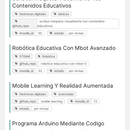
Contenidos Educativos
Destrezas digitales
básicas
scribus-maqueta-visualmente-tus-contenidos-
github_repo
educativos
moodle_id
50
estado
por revisar
Robótica Educativa Con Mbot Avanzado
STEAM
Robótica
github_repo
robotica-educativa-con-mbot-II
moodle_id
53
estado
por revisar
Mobile Learning Y Realidad Aumentada
Destrezas digitales
avanzadas
github_repo
mobile-learning
moodle_id
72
estado
por revisar
Programa Arduino Mediante Codigo