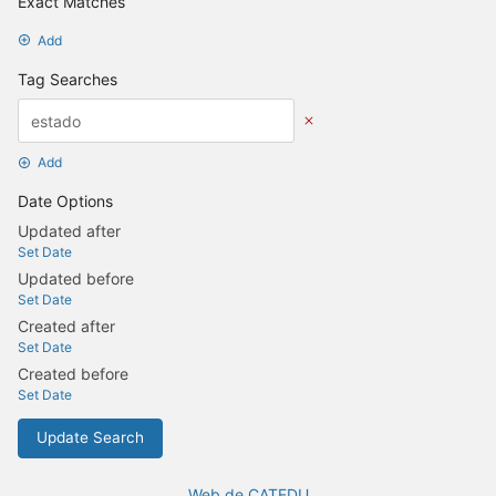
Exact Matches
Add
Tag Searches
Add
Date Options
Updated after
Set Date
Updated before
Set Date
Created after
Set Date
Created before
Set Date
Update Search
Web de CATEDU