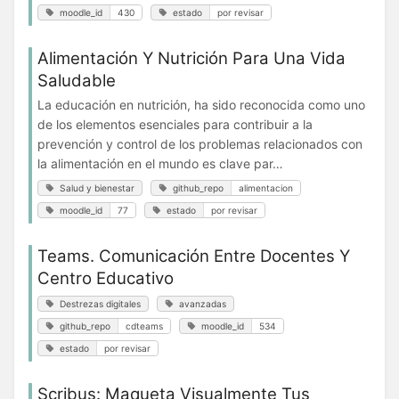
moodle_id
430
estado
por revisar
Alimentación Y Nutrición Para Una Vida
Saludable
La educación en nutrición, ha sido reconocida como uno
de los elementos esenciales para contribuir a la
prevención y control de los problemas relacionados con
la alimentación en el mundo es clave par…
Salud y bienestar
github_repo
alimentacion
moodle_id
77
estado
por revisar
Teams. Comunicación Entre Docentes Y
Centro Educativo
Destrezas digitales
avanzadas
github_repo
cdteams
moodle_id
534
estado
por revisar
Scribus: Maqueta Visualmente Tus