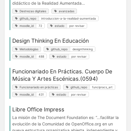
didáctico de la Realidad Aumentada…
Destrezas digitales
avanzadas
github_repo
introduccion-a-la-realidad-aumentada
moodle_id
72
estado
por revisar
Design Thinking En Educación
Metodologías
github_repo
designthinking
moodle_id
488
estado
por revisar
Funcionariado En Prácticas. Cuerpo De
Música Y Artes Escénicas.(0594)
Funcionariado en prácticas
github_repo
funcipracs_art
moodle_id
431
estado
por revisar
Libre Office Impress
La misión de The Document Foundation es: “...facilitar la
evolución de la Comunidad de OpenOffice.org en un
nueva estructura organizativa abierta, independiente y