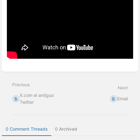
Enter
section
select
Previous
mode
Next
X.com el antiguo
Email
Twitter
0 Comment Threads
0 Archived