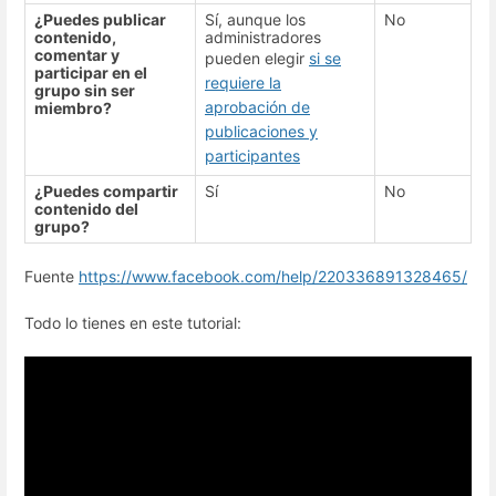
¿Puedes publicar
Sí, aunque los
No
contenido,
administradores
comentar y
pueden elegir
si se
participar en el
requiere la
grupo sin ser
aprobación de
miembro?
publicaciones y
participantes
¿Puedes compartir
Sí
No
contenido del
grupo?
Fuente
https://www.facebook.com/help/220336891328465/
Todo lo tienes en este tutorial: