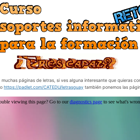
 muchas páginas de letras, si ves alguna interesante que quieras co
ro
https://padlet.com/CATEDU/letrasguay
también ponemos las págin