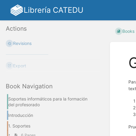
Librería CATEDU
Actions
Books
Revisions
G
Export
Par
Book Navigation
tex
Soportes informáticos para la formación
del profesorado
Introducción
1. Soportes
Pru
6 Pages