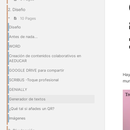
2. Diseño
10 Pages
Diseño
Antes de nada...
WORD
Creación de contenidos colaborativos en
AEDUCAR
GOOGLE DRIVE para compartir
Hay
SCRIBUS -Toque profesional
mu
GENIALLY
Generador de textos
¿Qué tal si añades un QR?
Imágenes