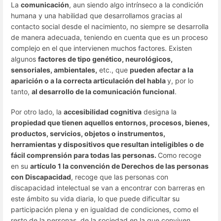
La
comunicación
, aun siendo algo intrínseco a la condición
humana y una habilidad que desarrollamos gracias al
contacto social desde el nacimiento, no siempre se desarrolla
de manera adecuada, teniendo en cuenta que es un proceso
complejo en el que intervienen muchos factores. Existen
algunos
factores de tipo genético, neurológicos,
sensoriales, ambientales,
etc., que
pueden afectar a la
aparición o a la correcta articulación del habla
y, por lo
tanto,
al desarrollo de la comunicación funcional
.
Por otro lado, la
accesibilidad cognitiva
designa la
propiedad que tienen aquellos entornos, procesos, bienes,
productos, servicios, objetos o instrumentos,
herramientas y dispositivos que resultan inteligibles o de
fácil comprensión para todas las personas.
Como recoge
en su
artículo 1 la convención de Derechos de las personas
con Discapacidad
, recoge que las personas con
discapacidad intelectual se van a encontrar con barreras en
este ámbito su vida diaria, lo que puede dificultar su
participación plena y en igualdad de condiciones, como el
resto de la personas, de la sociedad en la que conviven.