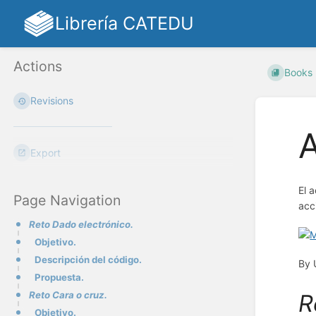
Librería CATEDU
Actions
Books
Revisions
Export
El 
Page Navigation
acc
Reto Dado electrónico.
Objetivo.
Descripción del código.
By 
Propuesta.
R
Reto Cara o cruz.
Objetivo.