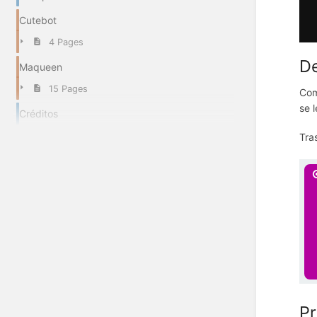
Cutebot
4 Pages
De
Maqueen
15 Pages
Com
se 
Créditos
Tra
Pr