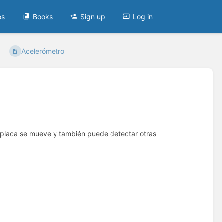
es
Books
Sign up
Log in
Acelerómetro
tu placa se mueve y también puede detectar otras