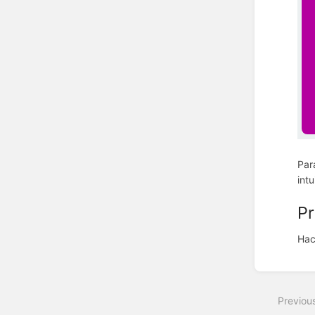
Par
intu
Pr
Hac
Enter
section
select
Previou
mode