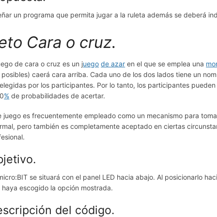
eñar un programa que permita jugar a la ruleta además se deberá indic
eto Cara o cruz.
juego de cara o cruz es un j
uego
de azar
en el que se emplea una
mo
 posibles) caerá cara arriba. Cada uno de los dos lados tiene un n
 elegidas por los participantes. Por lo tanto, los participantes pued
50
%
de probabilidades de acertar.
e juego es frecuentemente empleado como un mecanismo para tomar d
ormal, pero también es completamente aceptado en ciertas circunstanc
fesional.
jetivo.
micro:BIT se situará con el panel LED hacia abajo. Al posicionarlo ha
 haya escogido la opción mostrada.
scripción del código.