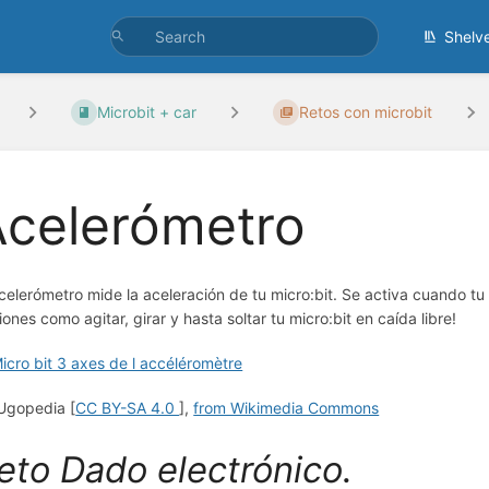
Shelv
Microbit + car
Retos con microbit
Acelerómetro
acelerómetro mide la aceleración de tu micro:bit. Se activa cuando 
iones como agitar, girar y hasta soltar tu micro:bit en caída libre!
Ugopedia [
CC BY-SA 4.0
],
from Wikimedia Commons
eto Dado electrónico.