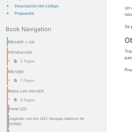
Descripción del código.
Un 
Propuesta.
núm
Se 
Book Navigation
Ob
Microbit + car
Tra
Introducción
pan
5 Pages
Pru
Microbit
7 Pages
Retos con microbit
9 Pages
Panel LED
Jugando con los LED: bloques básicos de
código