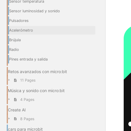
Sensor temperatura
Sensor luminosidad y sonido
Pulsadores
Acelerómetro
Brújula
Radio
Pines entrada y salida
Retos avanzados con micro:bit
11 Pages
Música y sonido con micro:bit
4 Pages
Create AI
8 Pages
cars para microbit