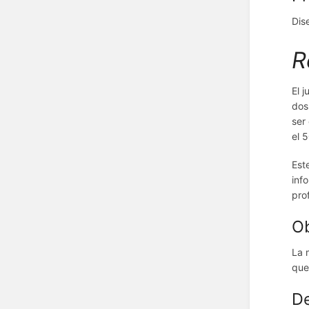
Dis
R
El 
dos
ser
el 
Est
inf
pro
Ob
La 
que
De