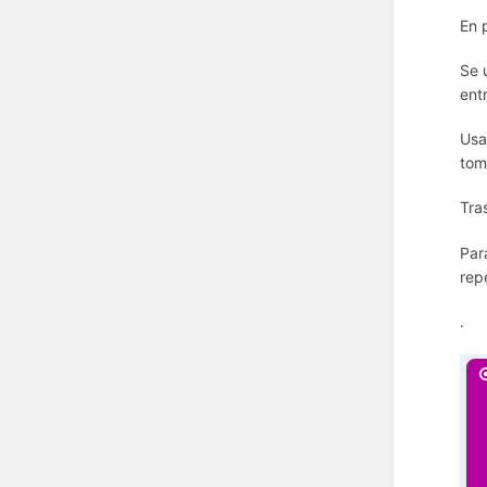
En 
Se 
entr
Usa
tom
Tra
Par
rep
.