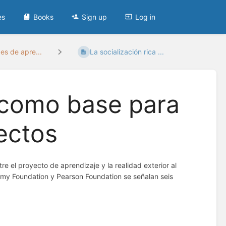
es
Books
Sign up
Log in
s de apre...
La socialización rica ...
a como base para
yectos
re el proyecto de aprendizaje y la realidad exterior al
my Foundation y Pearson Foundation se señalan seis