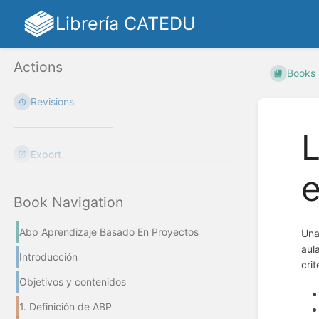
Librería CATEDU
Actions
Books
Revisions
L
Export
e
Book Navigation
Abp Aprendizaje Basado En Proyectos
Una
aul
Introducción
crit
Objetivos y contenidos
1. Definición de ABP