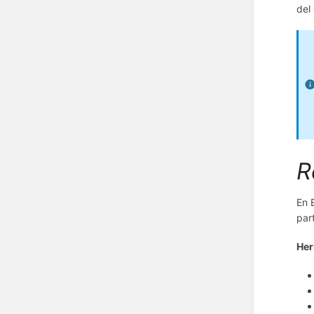
del
R
En 
par
Her