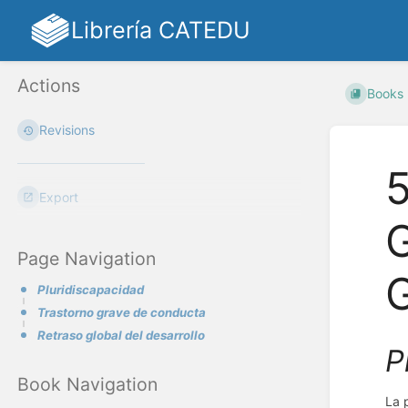
Librería CATEDU
Actions
Books
Revisions
5
Export
G
Page Navigation
G
Pluridiscapacidad
Trastorno grave de conducta
Retraso global del desarrollo
P
Book Navigation
La 