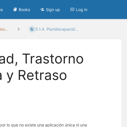
es
Books
Sign up
Log in
les...
5.1.4. Pluridiscapacid...
dad, Trastorno
a y Retraso
or lo que no existe una aplicación única ni una