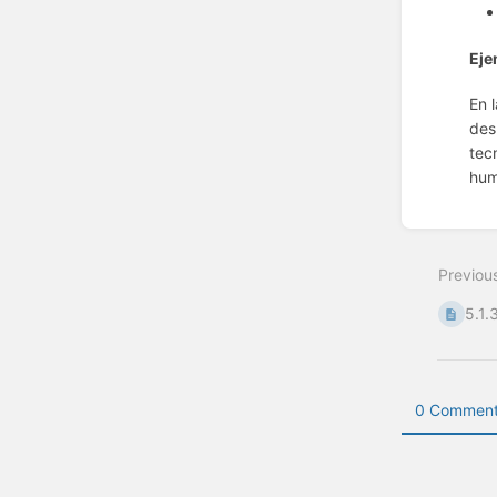
Eje
En 
des
tec
hum
Enter
section
select
Previou
mode
5.1.
0 Comment