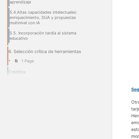
aprendizaje
5.4.Altas capacidades intelectuales:
enriquecimiento, DUA y propuestas
multinivel con IA
5.5. Incorporación tardía al sistema
educativo
6. Selección crítica de herramientas
1 Page
Créditos
Se
Otr
tar
Her
emo
est
mom