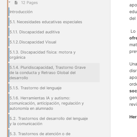
12 Pages
apo
edu
Introducción
del
5.1. Necesidades educativas especiales
Lo 
5.1.1. Discapacidad auditiva
ofr
5.1.2.Discapacidad Visual
mat
pre
5.1.3. Discapacidad física: motora y
orgánica
Una
5.1.4. Pluridiscapacidad, Trastorno Grave
dis
de la conducta y Retraso Global del
apo
desarrollo
ord
5.1.5. Trastorno del lenguaje
soc
gen
5.1.6. Herramientas IA y autismo:
comunicación, anticipación, regulación y
rev
autonomía en alumnado
Her
5.2. Trastornos del desarrollo del lenguaje
y la comunicación
5.3. Trastornos de atención o de