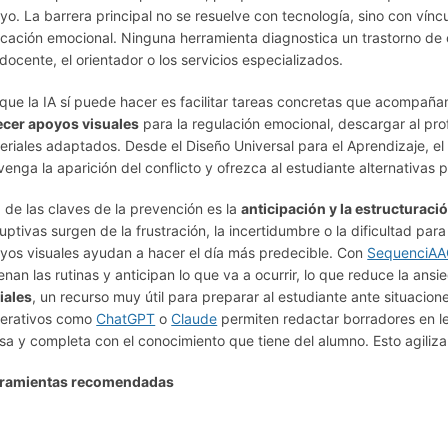
yo. La barrera principal no se resuelve con tecnología, sino con víncu
cación emocional. Ninguna herramienta diagnostica un trastorno de c
 docente, el orientador o los servicios especializados.
que la IA sí puede hacer es facilitar tareas concretas que acompaña
ecer apoyos visuales
para la regulación emocional, descargar al pr
eriales adaptados. Desde el Diseño Universal para el Aprendizaje, el 
venga la aparición del conflicto y ofrezca al estudiante alternativas p
 de las claves de la prevención es la
anticipación y la estructuraci
ruptivas surgen de la frustración, la incertidumbre o la dificultad pa
yos visuales ayudan a hacer el día más predecible. Con
SequenciA
enan las rutinas y anticipan lo que va a ocurrir, lo que reduce la an
iales
, un recurso muy útil para preparar al estudiante ante situacion
erativos como
ChatGPT
o
Claude
permiten redactar borradores en le
isa y completa con el conocimiento que tiene del alumno. Esto agil
ramientas recomendadas