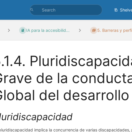
Shelv
IA para la accesibilid...
5. Barreras y perfi
.1.4. Pluridiscapaci
rave de la conduct
lobal del desarrollo
luridiscapacidad
pluridiscapacidad implica la concurrencia de varias discapacidades, p