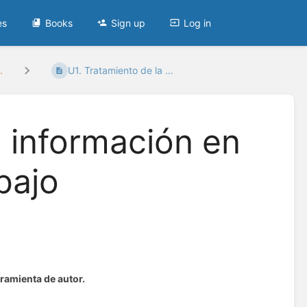
es
Books
Sign up
Log in
.
U1. Tratamiento de la ...
a información en
bajo
rramienta de autor.