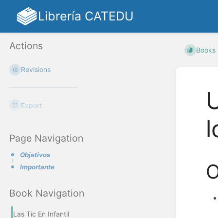
Librería CATEDU
Actions
Books
Revisions
U
Export
l
Page Navigation
Objetivos
O
Importante
Book Navigation
Las Tic En Infantil