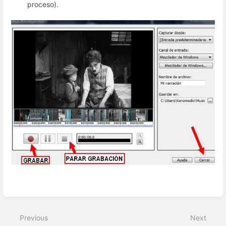
proceso).
Enter
section
select
Previous
Next
mode