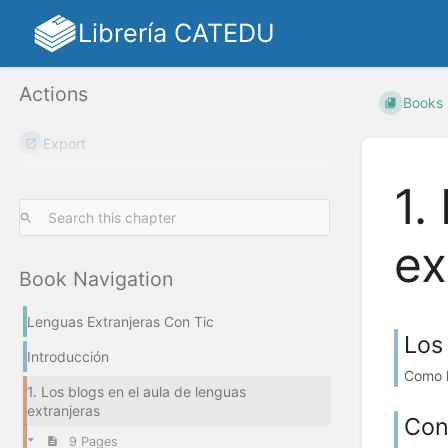
Librería CATEDU
Actions
Books
Export
1.
ex
Book Navigation
Lenguas Extranjeras Con Tic
Los
Introducción
Como ha
1. Los blogs en el aula de lenguas
extranjeras
Con
9 Pages