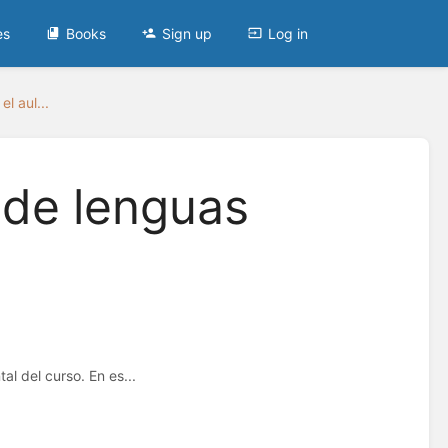
es
Books
Sign up
Log in
el aul...
a de lenguas
al del curso. En es...