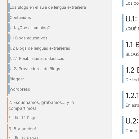
Los co
Los Blogs en el aula de lengua extranjera
U.1
Contenidos
U.1: ¿Qué es un blog?
¿QUÉ E
1.1 Blogs educativos
1.1 
1.2 Blogs de lenguas extranjeras
BLOGS 
1.2.1 Posibilidades didácticas
1.2
U.2: Proveedores de Blogs
Blogger
De toda
Wordpress
1.2.
2. Escuchamos, grabamos... y lo
En est
compartimos!
12 Pages
U.2
3. 5 y acción!
Como h
12 Pages