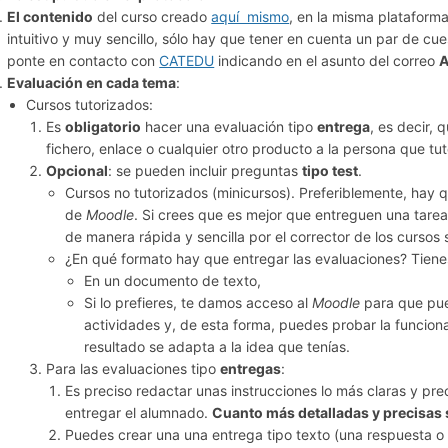
El contenido
del curso creado
aquí mismo
, en la misma plataforma
intuitivo y muy sencillo, sólo hay que tener en cuenta un par de cue
ponte en contacto con
CATEDU
indicando en el asunto del correo
A
Evaluación en cada tema
:
Cursos tutorizados:
Es
obligatorio
hacer una evaluación tipo
entrega
, es decir,
fichero, enlace o cualquier otro producto a la persona que tut
Opcional
: se pueden incluir preguntas
tipo test
.
Cursos no tutorizados (minicursos). Preferiblemente, hay q
de
Moodle
. Si crees que es mejor que entreguen una tare
de manera rápida y sencilla por el corrector de los cursos 
¿En qué formato hay que entregar las evaluaciones? Tiene
En un documento de texto,
Si lo prefieres, te damos acceso al
Moodle
para que pue
actividades y, de esta forma, puedes probar la funciona
resultado se adapta a la idea que tenías.
Para las evaluaciones tipo
entregas
:
Es preciso redactar unas instrucciones lo más claras y pre
entregar el alumnado.
Cuanto más detalladas y precisas s
Puedes crear una una entrega tipo texto (una respuesta o u