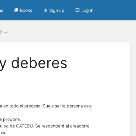
es
Books
Sign up
Log in
 ...
 y deberes
á en todo el proceso. Suele ser la persona que
e propone.
uipo de CATEDU. Se responderá al creador/a
enso