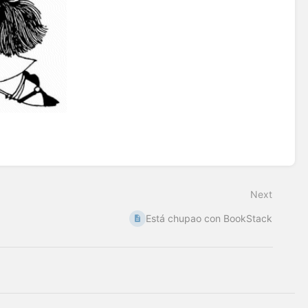
Next
Está chupao con BookStack