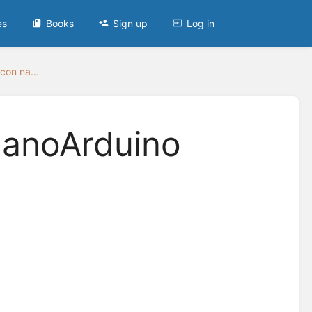
es
Books
Sign up
Log in
con na...
nanoArduino