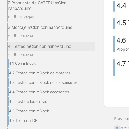
2 Propuesta de CATEDU mClon
4.4
nanoArduino
5 Pages
4.5 
3 Montaje mClon con nanoArduino
7 Pages
4.6
4. Testeo mClon con nanoArduino
Propon
7 Pages
4.7
4.1 Con mBlock
4.2 Testeo con mBlock de motores
4.3 Testeo con mBlock de los sensores
4.4 Testeo con mBlock accesorios
4.5 Test de los extras
4.6 Testeo con mBlock
Previou
4.7 Test con IDE
3.7 