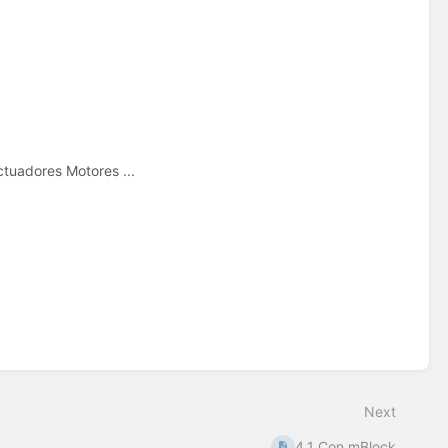
tuadores Motores ...
Next
4.1 Con mBlock