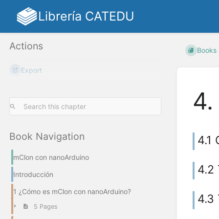
Librería CATEDU
Actions
Books
Export
4.
Book Navigation
4.1
mClon con nanoArduino
4.2
Introducción
1 ¿Cómo es mClon con nanoArduino?
4.3
5 Pages